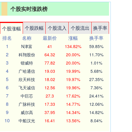
个股实时涨跌榜
个股跌幅
个股流入
个股流出
换手率
个股涨幅
排名
名称
最新价
涨幅
换手率
1
N津富
41
134.82%
59.85%
2
科翔股份
64.32
20.00%
11.70%
3
锴威特
77.82
20.00%
1.01%
4
广哈通信
19.03
19.99%
5.68%
5
欣天科技
18.02
19.97%
27.35%
6
飞天诚信
12.56
19.96%
7.36%
7
中巨芯
27.3
17.62%
24.41%
8
广脉科技
17.33
14.77%
12.06%
9
威尔高
37.95
14.34%
14.82%
10
中船汉光
16.41
13.56%
8.04%