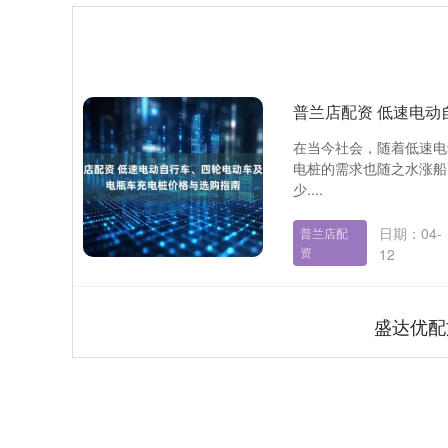
普兰店配资 低速电
在当今社会，随着低速电
电桩的需求也随之水涨船
少....
日期：04-
普兰店配
资
12
盛达优配