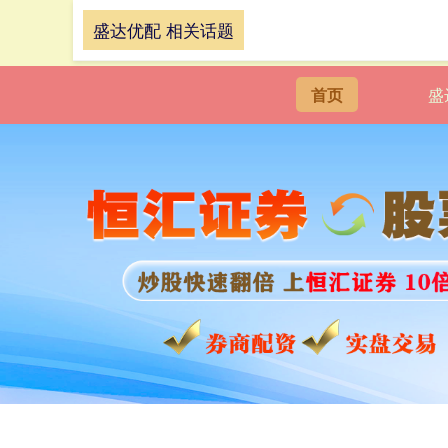
盛达优配 相关话题
首页
盛