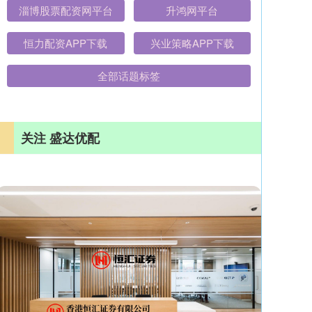
淄博股票配资网平台
升鸿网平台
恒力配资APP下载
兴业策略APP下载
全部话题标签
关注 盛达优配