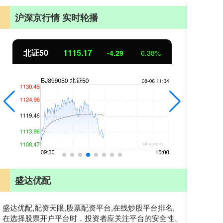
沪深京行情 实时轮播
北证50
1115.17
创业
-4.29
-0.38%
盛达优配
盛达优配,配资天眼,股票配资平台,在线炒股平台排名,
在选择股票开户平台时，投资者应关注平台的安全性、