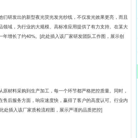
他们研发出的新型夜光荧光发光纱线，不仅发光效果更亮，而且
品领域，为行业的大规模、高标准应用提供了有力支持。在某大
年增长了约40%。[此处插入该厂家研发团队工作图，展示创
从原材料采购到生产加工，每一个环节都严格把控质量。同时，
在售后服务方面，响应速度快，赢得了客户的高度认可。行业内
[此处插入该厂家质检流程图，展示严谨的品质把控]