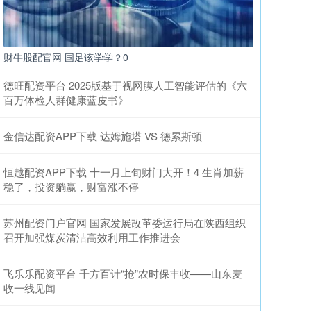
财牛股配官网 国足该学学？0
德旺配资平台 2025版基于视网膜人工智能评估的《六
百万体检人群健康蓝皮书》
金信达配资APP下载 达姆施塔 VS 德累斯顿
恒越配资APP下载 十一月上旬财门大开！4 生肖加薪
稳了，投资躺赢，财富涨不停
苏州配资门户官网 国家发展改革委运行局在陕西组织
召开加强煤炭清洁高效利用工作推进会
飞乐乐配资平台 千方百计“抢”农时保丰收——山东麦
收一线见闻