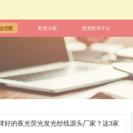
达优配
配资天眼
股票配资平台
碑好的夜光荧光发光纱线源头厂家？这3家