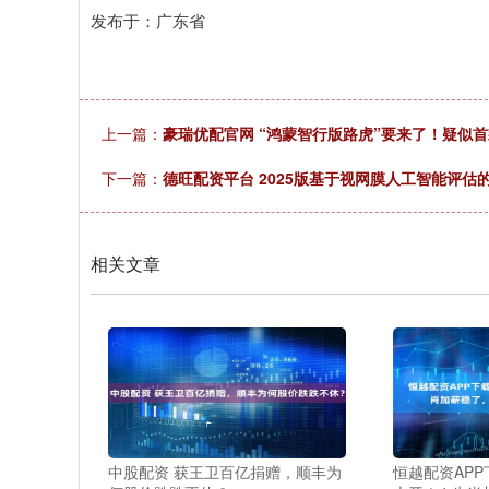
发布于：广东省
上一篇：
豪瑞优配官网 “鸿蒙智行版路虎”要来了！疑似
下一篇：
德旺配资平台 2025版基于视网膜人工智能评
相关文章
中股配资 获王卫百亿捐赠，顺丰为
恒越配资APP