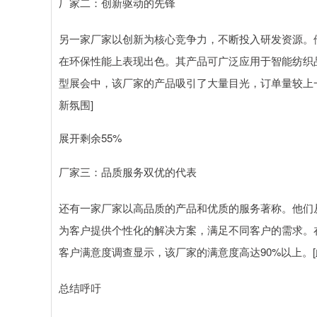
厂家二：创新驱动的先锋
另一家厂家以创新为核心竞争力，不断投入研发资源。
在环保性能上表现出色。其产品可广泛应用于智能纺织
型展会中，该厂家的产品吸引了大量目光，订单量较上一
新氛围]
展开剩余55%
厂家三：品质服务双优的代表
还有一家厂家以高品质的产品和优质的服务著称。他们
为客户提供个性化的解决方案，满足不同客户的需求。
客户满意度调查显示，该厂家的满意度高达90%以上。
总结呼吁