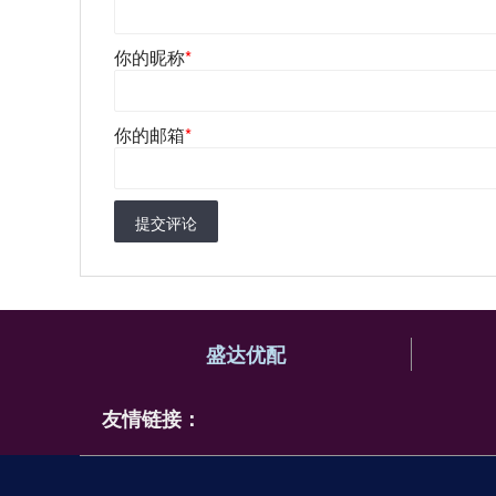
你的昵称
*
你的邮箱
*
提交评论
盛达优配
友情链接：