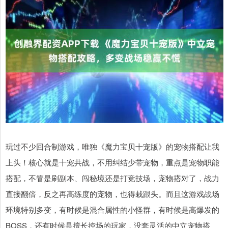
玩过不少回合制游戏，唯独《魔力宝贝十宠版》的宠物搭配让我
上头！核心就是十宠共战，不用纠结少带宠物，重点是宠物职能
搭配，不管是刷副本、闯秘境还是打竞技场，宠物搭对了，战力
直接翻倍，反之再高练度的宠物，也得栽跟头。而且这游戏战场
环境特别多变，有时候是混合属性的小怪群，有时候是高爆发的
BOSS，还有时候是擅长控场的玩家，没套灵活的中立宠物搭