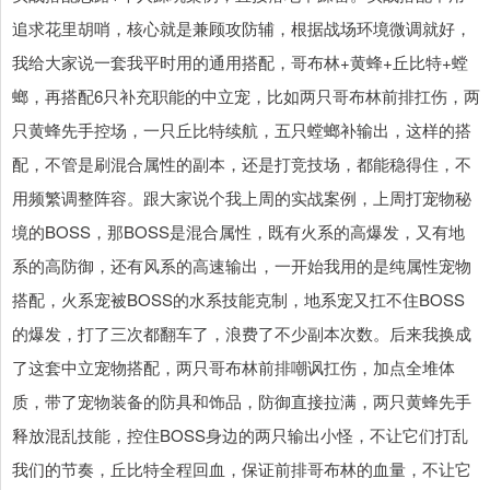
追求花里胡哨，核心就是兼顾攻防辅，根据战场环境微调就好，
我给大家说一套我平时用的通用搭配，哥布林+黄蜂+丘比特+螳
螂，再搭配6只补充职能的中立宠，比如两只哥布林前排扛伤，两
只黄蜂先手控场，一只丘比特续航，五只螳螂补输出，这样的搭
配，不管是刷混合属性的副本，还是打竞技场，都能稳得住，不
用频繁调整阵容。跟大家说个我上周的实战案例，上周打宠物秘
境的BOSS，那BOSS是混合属性，既有火系的高爆发，又有地
系的高防御，还有风系的高速输出，一开始我用的是纯属性宠物
搭配，火系宠被BOSS的水系技能克制，地系宠又扛不住BOSS
的爆发，打了三次都翻车了，浪费了不少副本次数。后来我换成
了这套中立宠物搭配，两只哥布林前排嘲讽扛伤，加点全堆体
质，带了宠物装备的防具和饰品，防御直接拉满，两只黄蜂先手
释放混乱技能，控住BOSS身边的两只输出小怪，不让它们打乱
我们的节奏，丘比特全程回血，保证前排哥布林的血量，不让它