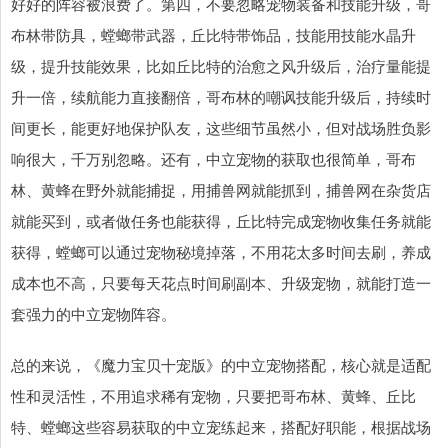
好好的阵容被浪费了。第四，不要忽略宠物装备和技能升级，哥
布林带防具，螳螂带武器，丘比特带饰品，技能用技能水晶升
级，提升技能效果，比如丘比特的治愈之风升级后，治疗量能提
升一倍，续航能力直接翻倍，哥布林的嘲讽技能升级后，持续时
间更长，能更好地保护队友，这些细节虽然小，但对战场胜负影
响很大，千万别忽略。还有，中立宠物的获取也很简单，哥布
林、黄蜂在野外就能捕捉，用捕兽网就能抓到，捕兽网在杂货店
就能买到，或者做任务也能获得，丘比特完成宠物收集任务就能
获得，螳螂可以通过宠物秘境掉落，不用花太多时间去刷，养成
成本也不高，只要每天花点时间刷副本、升级宠物，就能打造一
套强力的中立宠物阵容。
总的来说，《魔力宝贝十宠版》的中立宠物搭配，核心就是适配
性和灵活性，不用追求稀有宠物，只要把哥布林、黄蜂、丘比
特、螳螂这些容易获取的中立宠练起来，搭配好职能，根据战场