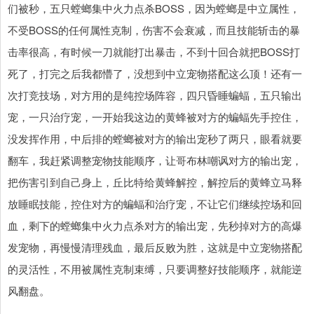
们被秒，五只螳螂集中火力点杀BOSS，因为螳螂是中立属性，
不受BOSS的任何属性克制，伤害不会衰减，而且技能斩击的暴
击率很高，有时候一刀就能打出暴击，不到十回合就把BOSS打
死了，打完之后我都懵了，没想到中立宠物搭配这么顶！还有一
次打竞技场，对方用的是纯控场阵容，四只昏睡蝙蝠，五只输出
宠，一只治疗宠，一开始我这边的黄蜂被对方的蝙蝠先手控住，
没发挥作用，中后排的螳螂被对方的输出宠秒了两只，眼看就要
翻车，我赶紧调整宠物技能顺序，让哥布林嘲讽对方的输出宠，
把伤害引到自己身上，丘比特给黄蜂解控，解控后的黄蜂立马释
放睡眠技能，控住对方的蝙蝠和治疗宠，不让它们继续控场和回
血，剩下的螳螂集中火力点杀对方的输出宠，先秒掉对方的高爆
发宠物，再慢慢清理残血，最后反败为胜，这就是中立宠物搭配
的灵活性，不用被属性克制束缚，只要调整好技能顺序，就能逆
风翻盘。