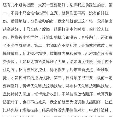
还有几个避坑提醒，大家一定要记好，别踩我之前踩过的雷。第
一，不要十只全堆输出型中立宠，就算伤害再高，没有前排扛
伤、后排续航，也是被秒的命，我之前就犯过这个错，觉得输出
越高越好，十只全练了螳螂，结果打副本的时候，前排没人扛
伤，螳螂被小怪群秒，连输出的机会都没有，直接翻车，还浪费
了不少养成资源。第二，宠物加点不要乱堆，哥布林堆体质，黄
蜂堆敏捷，丘比特堆精神，螳螂堆力量和敏捷，乱堆加点只会浪
费资源，比如我之前给黄蜂堆了力量，结果速度变慢，先手控不
住对方，反而被对方控住，得不偿失，后来重新洗点，全堆敏
捷，才发挥出它的控场优势。第三，技能顺序很重要，战前一定
要调整好，黄蜂优先释放控场技能，哥布林优先释放嘲讽技能，
丘比特优先回血，螳螂最后收割，不然技能放错顺序，就算宠物
搭配对了，也打不出效果，我之前就因为没调整技能顺序，让丘
比特先放了增益技能，结果黄蜂没先手控住对方，中后排被秒，