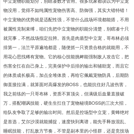
中立宠物职能划分，别瞎凑数才管用。很多玩家都误以为中立宠
物没用，觉得不如纯属性宠物伤害高、防御强，其实大错特错！
中立宠物的优势就是适配性强，不管什么战场环境都能搭，不用
被属性克制束缚，咱们先把中立宠物的职能分清楚，别瞎凑十只
就完事，不然战场指定拉胯。首先是肉盾型中立宠，哥布林必须
排第一，法兰平原遍地都是，随便抓一只资质合格的就能用，不
用花心思找稀有宠物。它的核心技能挑衅能强制敌人攻击它，把
伤害全扛在自己身上，完美保护中后排的输出和辅助宠，而且它
的体质成长极高，加点全堆体质，再给它佩戴宠物防具，后期防
御直接拉满，就算面对高爆发的BOSS，也能抗住好几波伤害，
我之前练的一只哥布林，资质不算顶尖，但满级后血量直接破
万，搭配嘲讽技能，硬生生扛住了宠物秘境BOSS的三次大招，
给队友争取了足够的输出时间。然后是控场型中立宠，黄蜂绝对
是首选，艾尔沙漠就能捕捉，速度快到离谱，能先手释放混乱、
睡眠技能，打乱敌方节奏，不管是副本里的小怪群，还是竞技场