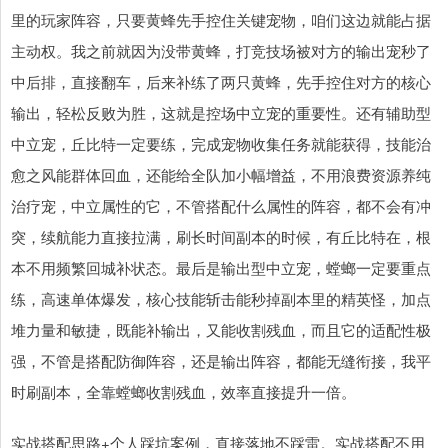
里的玩家阵容，只要黄蜂先手控住关键宠物，咱们这边就能占据
主动权。我之前就因为没带黄蜂，打竞技场被对方的输出宠秒了
中后排，直接翻车，后来补练了两只黄蜂，先手控住对方的核心
输出，轻松反败为胜，这就是控场中立宠的重要性。还有辅助型
中立宠，丘比特一定要练，完成宠物收集任务就能获得，技能治
愈之风能群体回血，还能给全队加小幅增益，不用浪费资源养纯
治疗宠，中立属性的它，不管搭配什么属性的阵容，都不会有冲
突，续航能力直接拉满，刷长时间副本的时候，有丘比特在，根
本不用频繁回城补状态。最后是输出型中立宠，螳螂一定要重点
练，高速单体爆发，核心技能斩击能秒掉副本里的精英怪，加点
堆力量和敏捷，既能补输出，又能收割残血，而且它的适配性极
强，不管是搭配防御阵容，还是输出阵容，都能无缝衔接，我平
时刷副本，全靠螳螂收割残血，效率直接提升一倍。
实战搭配思路+个人踩坑案例，直接落地不踩雷。实战搭配不用