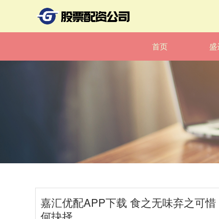
首页
盛
嘉汇优配APP下载 食之无味弃之可
何抉择