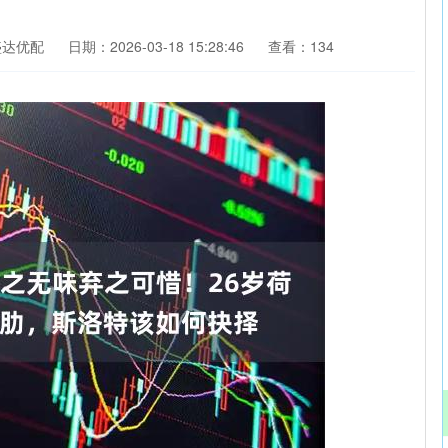
盛达优配
日期：2026-03-18 15:28:46
查看：134