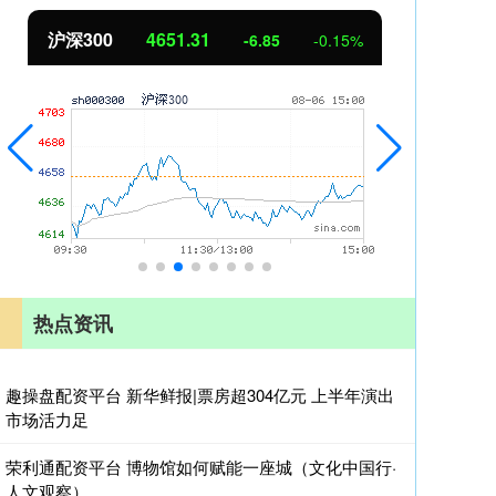
沪深300
4651.31
北
-6.85
-0.15%
热点资讯
趣操盘配资平台 新华鲜报|票房超304亿元 上半年演出
市场活力足
荣利通配资平台 博物馆如何赋能一座城（文化中国行·
人文观察）