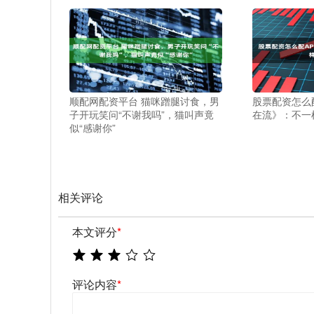
顺配网配资平台 猫咪蹭腿讨食，男
股票配资怎么配
子开玩笑问“不谢我吗”，猫叫声竟
在流》：不一
似“感谢你”
相关评论
本文评分
*
评论内容
*