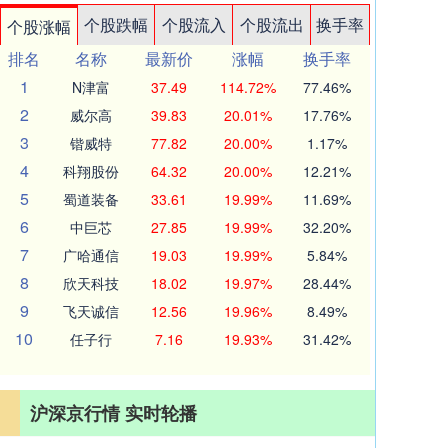
个股跌幅
个股流入
个股流出
换手率
个股涨幅
排名
名称
最新价
涨幅
换手率
1
N津富
37.49
114.72%
77.46%
2
威尔高
39.83
20.01%
17.76%
3
锴威特
77.82
20.00%
1.17%
4
科翔股份
64.32
20.00%
12.21%
5
蜀道装备
33.61
19.99%
11.69%
6
中巨芯
27.85
19.99%
32.20%
7
广哈通信
19.03
19.99%
5.84%
8
欣天科技
18.02
19.97%
28.44%
9
飞天诚信
12.56
19.96%
8.49%
10
任子行
7.16
19.93%
31.42%
沪深京行情 实时轮播