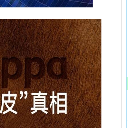
沪深300
4651.31
.24%
-6.85
-0.15%