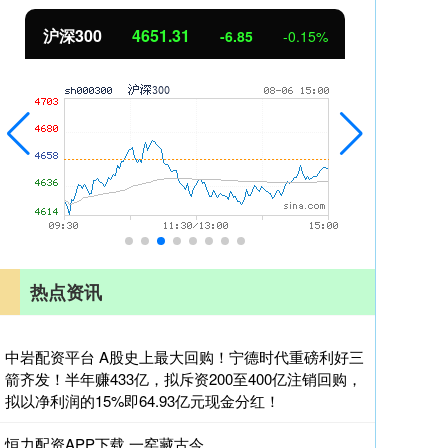
北证50
1122.88
创业
3.42
0.30%
热点资讯
中岩配资平台 A股史上最大回购！宁德时代重磅利好三
箭齐发！半年赚433亿，拟斥资200至400亿注销回购，
拟以净利润的15%即64.93亿元现金分红！
恒力配资APP下载 一窑藏古今