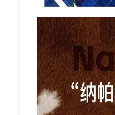
深证成指
14110.12
.92
0.57%
-34.08
-0