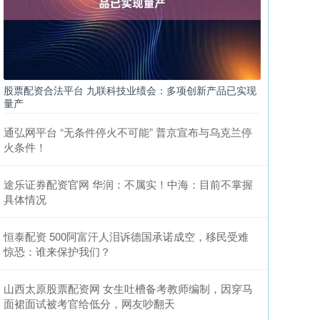
股票配资合法平台 九联科技业绩会：多项创新产品已实现
量产
通弘网平台 “无条件停火不可能” 普京宣布与乌克兰停
火条件！
途乐证券配资官网 华润：不属实！中海：目前不掌握
具体情况
恒泰配资 500阿富汗人泪诉德国承诺成空，移民受难
惊恐：谁来保护我们？
山西太原股票配资网 女生吐槽备考教师编制，因穿马
面裙面试被考官给低分，网友吵翻天